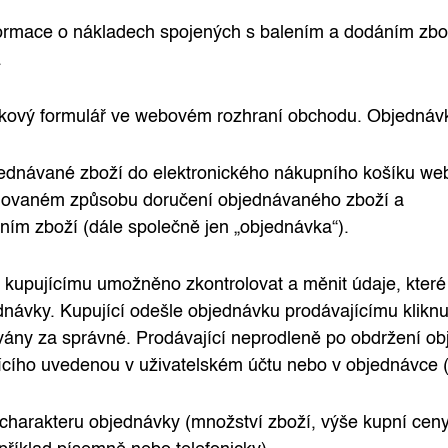
mace o nákladech spojených s balením a dodáním zboží.
.
ávkový formulář ve webovém rozhraní obchodu. Objednáv
jednávané zboží do elektronického nákupního košíku we
dovaném způsobu doručení objednávaného zboží a
ím zboží (dále společně jen „objednávka“).
upujícímu umožněno zkontrolovat a měnit údaje, které d
dnávky. Kupující odešle objednávku prodávajícímu kliknu
y za správné. Prodávající neprodleně po obdržení objed
ícího uvedenou v uživatelském účtu nebo v objednávce (d
a charakteru objednávky (množství zboží, výše kupní ce