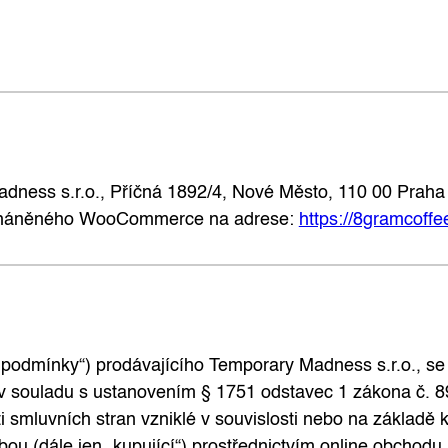
ness s.r.o., Příčná 1892/4, Nové Město, 110 00 Prah
 poháněného WooCommerce na adrese:
https://8gramcoffe
podmínky“) prodávajícího Temporary Madness s.r.o., se 
jí v souladu s ustanovením § 1751 odstavec 1 zákona č. 
 smluvních stran vzniklé v souvislosti nebo na základě 
bou (dále jen „kupující“) prostřednictvím online obchod