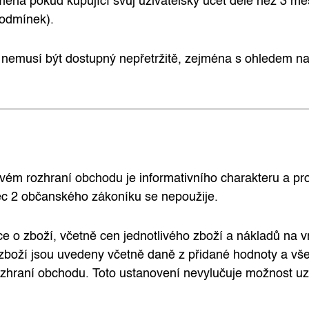
jména pokud kupující svůj uživatelský účet déle než 3 m
podmínek).
t nemusí být dostupný nepřetržitě, zejména s ohledem 
m rozhraní obchodu je informativního charakteru a pro
ec 2 občanského zákoníku se nepoužije.
o zboží, včetně cen jednotlivého zboží a nákladů na vr
boží jsou uvedeny včetně daně z přidané hodnoty a všec
ozhraní obchodu. Toto ustanovení nevylučuje možnost uz