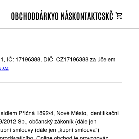
OBCHOD
DÁRKY
O NÁS
KONTAKT
CS
KČ
a 1, IČ: 17196388, DIČ: CZ17196388 za účelem
e.cz
sídlem Příčná 1892/4, Nové Město, identifikační
89/2012 Sb., občanský zákoník (dále jen
kupní smlouvy (dále jen „kupní smlouva“)
u prodávajícího. Online obchod je provozován