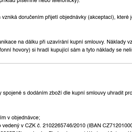
příklad písemně nebo telefonicky).
vzniká doručením přijetí objednávky (akceptací), které j
ikace na dálku při uzavírání kupní smlouvy. Náklady vzn
fonní hovory) si hradí kupující sám a tyto náklady se nel
 spojené s dodáním zboží dle kupní smlouvy uhradit pro
cím v objednávce;
ího vedený v CZK č. 2102265746/2010 (IBAN CZ712010