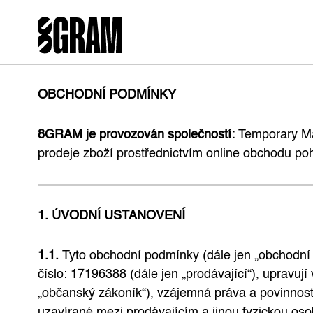
OBCHODNÍ PODMÍNKY
8GRAM je provozován společností:
Temporary Mad
prodeje zboží prostřednictvím online obchodu
1. ÚVODNÍ USTANOVENÍ
1.1.
Tyto obchodní podmínky (dále jen „obchodní 
číslo: 17196388 (dále jen „prodávající“), upravu
„občanský zákoník“), vzájemná práva a povinnosti
uzavírané mezi prodávajícím a jinou fyzickou oso