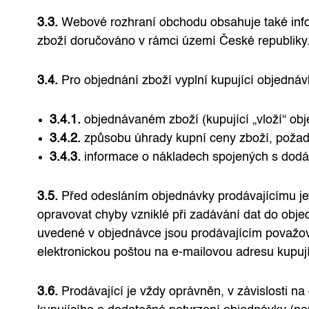
3.3.
Webové rozhraní obchodu obsahuje také infor
zboží doručováno v rámci území České republiky
3.4.
Pro objednání zboží vyplní kupující objedn
3.4.1.
objednávaném zboží (kupující „vloží“ ob
3.4.2.
způsobu úhrady kupní ceny zboží, poža
3.4.3.
informace o nákladech spojených s dodán
3.5.
Před odesláním objednávky prodávajícímu je k
opravovat chyby vzniklé při zadávání dat do obje
uvedené v objednávce jsou prodávajícím považován
elektronickou poštou na e-mailovou adresu kupuj
3.6.
Prodávající je vždy oprávněn, v závislosti n