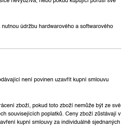
ěsíce nevyužívá, nebo pokud kupující poruší své
na nutnou údržbu hardwarového a softwarového
dávající není povinen uzavřít kupní smlouvu
ácení zboží, pokud toto zboží nemůže být ze své
h souvisejících poplatků. Ceny zboží zůstávají v
avření kupní smlouvy za individuálně sjednaných