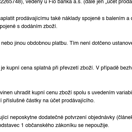
748), vedený u Fio banka a.s. (dále jen „účet prodáv
aplatit prodávajícímu také náklady spojené s balením a 
spojené s dodáním zboží.
u nebo jinou obdobnou platbu. Tím není dotčeno ustano
je kupní cena splatná při převzetí zboží. V případě bezh
ovinen uhradit kupní cenu zboží spolu s uvedením variabi
 příslušné částky na účet prodávajícího.
jící neposkytne dodatečné potvrzení objednávky (článek
odstavec 1 občanského zákoníku se nepoužije.