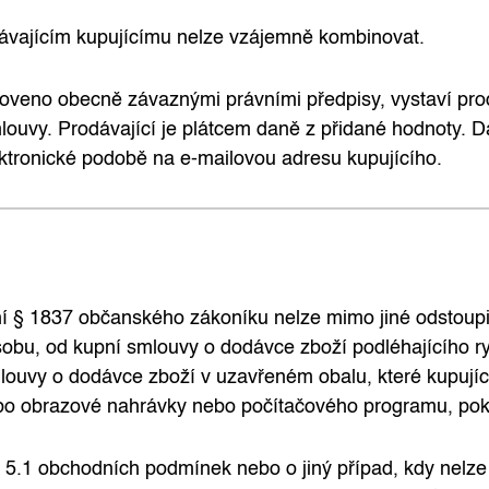
ávajícím kupujícímu nelze vzájemně kombinovat.
oveno obecně závaznými právními předpisy, vystaví prod
uvy. Prodávající je plátcem daně z přidané hodnoty. Da
ektronické podobě na e-mailovou adresu kupujícího.
í § 1837 občanského zákoníku nelze mimo jiné odstoupit
obu, od kupní smlouvy o dodávce zboží podléhajícího ryc
ouvy o dodávce zboží v uzavřeném obalu, které kupující 
bo obrazové nahrávky nebo počítačového programu, pokud
5.1 obchodních podmínek nebo o jiný případ, kdy nelze 